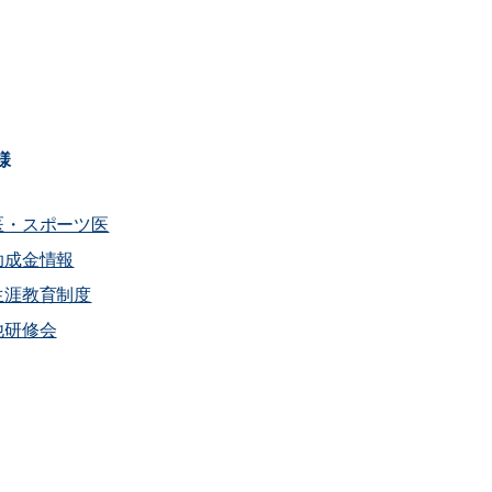
様
医・スポーツ医
助成金情報
生涯教育制度
他研修会