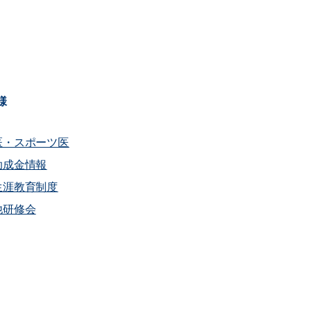
様
医・スポーツ医
助成金情報
生涯教育制度
他研修会