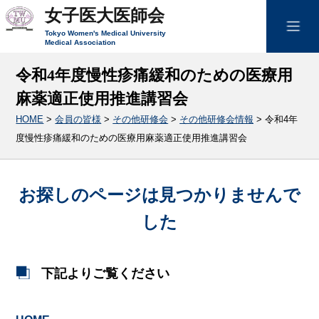
女子医大医師会
Tokyo Women's Medical University
Medical Association
令和4年度慢性疹痛緩和のための医療用
麻薬適正使用推進講習会
HOME
>
会員の皆様
>
その他研修会
>
その他研修会情報
>
令和4年
度慢性疹痛緩和のための医療用麻薬適正使用推進講習会
お探しのページは見つかりませんで
した
下記よりご覧ください