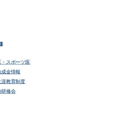
様
医・スポーツ医
助成金情報
生涯教育制度
他研修会