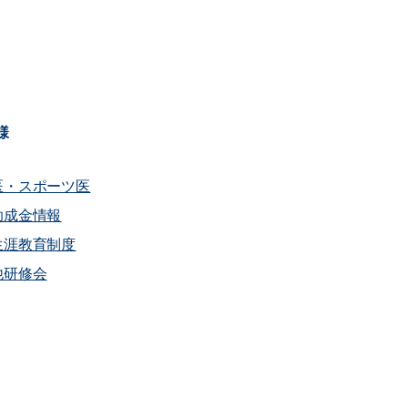
様
医・スポーツ医
助成金情報
生涯教育制度
他研修会