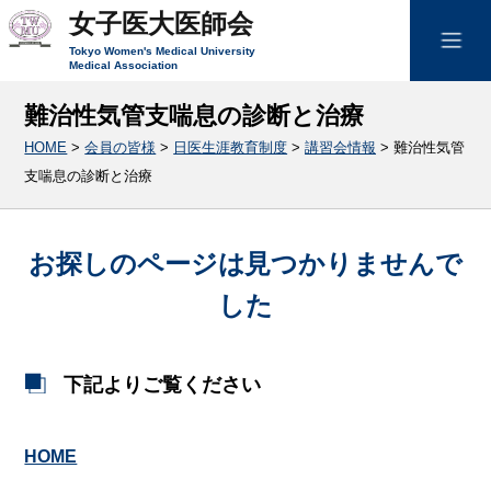
女子医大医師会
Tokyo Women's Medical University
Medical Association
難治性気管支喘息の診断と治療
HOME
>
会員の皆様
>
日医生涯教育制度
>
講習会情報
>
難治性気管
支喘息の診断と治療
お探しのページは見つかりませんで
した
下記よりご覧ください
HOME